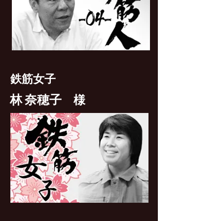
鉄筋女子
林 奈穂子
様