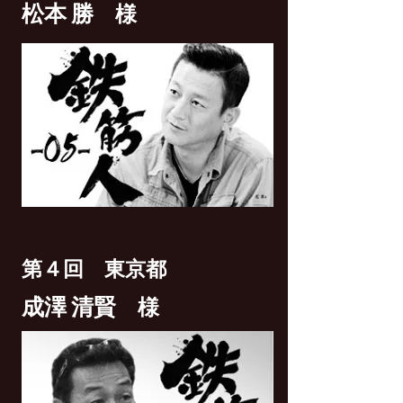
松本 勝
様
第４回 東京都
成澤 清賢
様