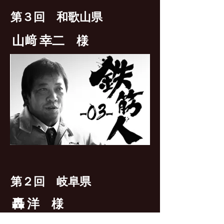
第３回 和歌山
県
山﨑 幸二
様
第２回 岐阜県
轟 洋
様