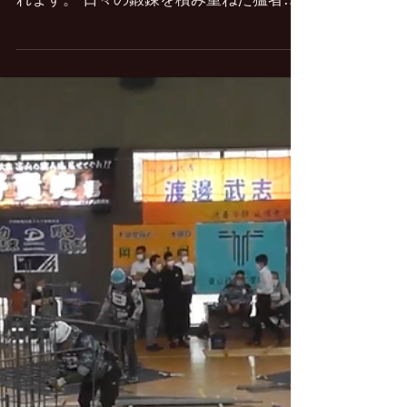
TETSU-1 GRAND PRIX』
告知！
2024 年8月8日 2024年秋、鉄筋人たちの
熱い闘い“ TETSU-1グランプリ ”が開催さ
れます。 日々の鍛錬を積み重ねた猛者た
ちが魅せ合うこの大会。 素早くそして緻
密な組み立て技術はもはや芸術！！ 2015
年から始まりました本大会も今年で第5回
目の開催となります。...