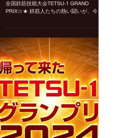
能大会 TETSU-1 GRAND
PRIX』
2024 年10月1日 いよいよ今週末！ 第5回
全国鉄筋技能大会TETSU-1 GRAND
PRIX☆★ 鉄筋人たちの熱い闘いが、今週
末の日曜日10月6日に開催されます！ 皆
さん待ちに待った全国大会！ 各地区にて
厳しい予選を勝ち抜いた35名の猛者たち
が...