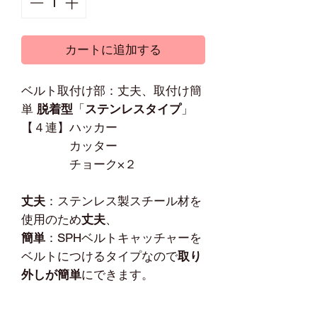
カートに追加する
ベルト取付け部：丈夫、取付け簡
単
脱着型
「
ステンレスタイプ
」
【４連】ハッカー
カッター
チョーク×２
丈夫
：ステンレス製スチール材を
使用のため
丈夫
、
簡単
：SPHベルトキャッチャーを
ベルトにつけるタイプなので
取り
外しが簡単
にできます。
※ご使用には
"
SPHベルトキャッ