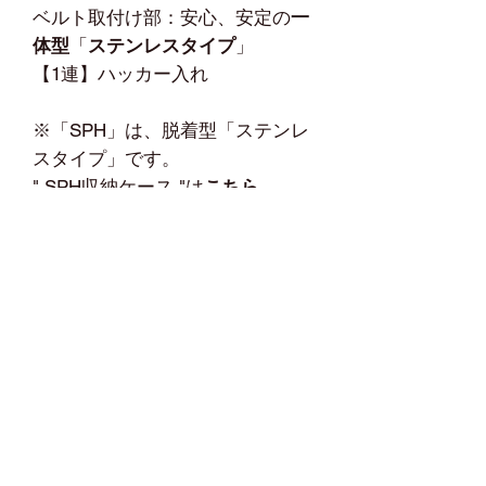
ベルト取付け部：安心、安定の
一
体型
「
ステンレスタイプ
」
【1連】ハッカー入れ
※「SPH」は、脱着型「ステンレ
スタイプ」です。
" SPH収納ケース "は
こちら
☆関連商品☆
他の" SGL収納ケース "は
こちら
※その他MIKI収納ケース
" OCS収納ケース "は
こちら
" SPH収納ケース "は
こちら
※その他MIKI製品
" BXハッカー "は
こちら
Home
オンラインショップ
鉄筋人とは