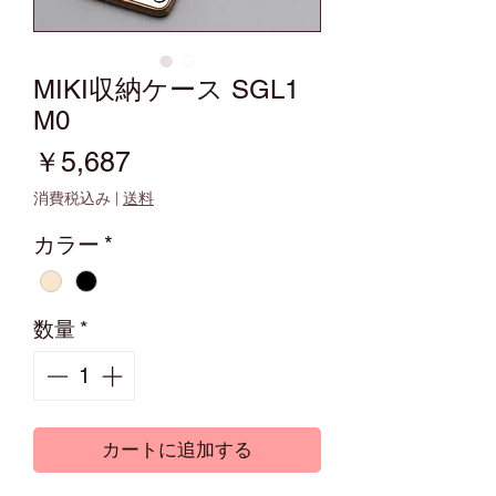
MIKI収納ケース SGL1
M0
価
￥5,687
格
消費税込み
|
送料
カラー
*
数量
*
カートに追加する