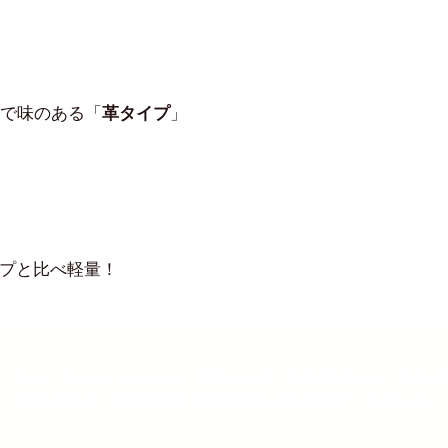
で味のある「
革タイプ
」
イプと比べ軽量！
Home
オンラインショップ
鉄筋人とは
鉄筋のあれこれ
鉄筋人
お問い合わせ
運営者情報
特定商取引に基づく表記
プライバシー