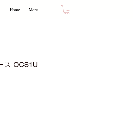
Home
More
ース OCS1U