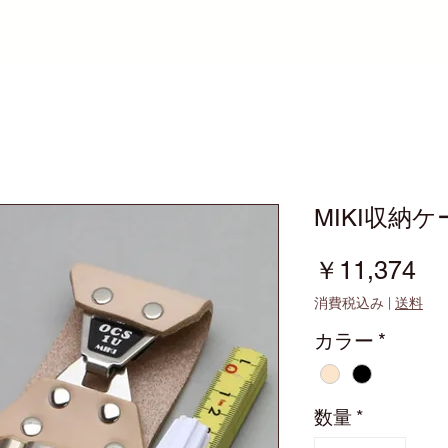
MIKI収納ケ
価
￥11,374
格
消費税込み
|
送料
カラー
*
数量
*