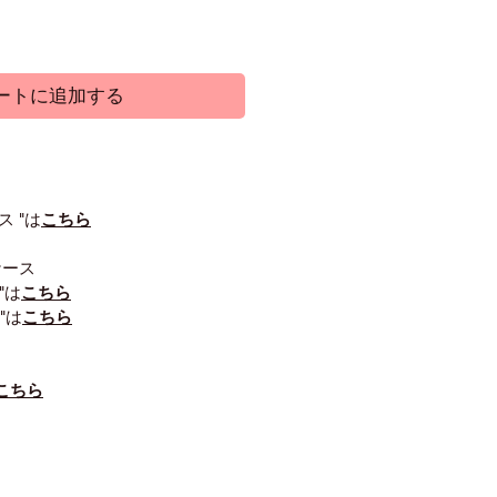
ートに追加する
ス "は
こちら
ケース
"は
こちら
"は
こちら
こちら