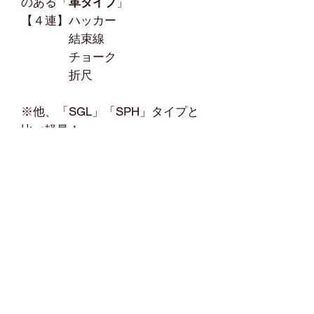
のある「
革タイプ
」
【４連】ハッカー
結束線
チョーク
折尺
※他、「SGL」「SPH」タイプと
比べ軽量！
☆関連商品☆
他の" OCS収納ケース "は
こちら
※その他MIKI収納ケース
" SGL収納ケース "は
こちら
" SPH収納ケース "は
こちら
※その他MIKI製品
" BXハッカー "は
こちら