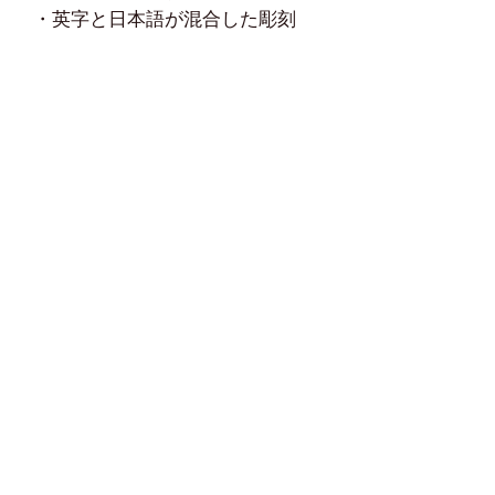
・英字と日本語が混合した彫刻
（A太郎など）
名入れありの場合、発送まで一週
間程お時間いただきます。
☆関連商品☆
他の" BXハッカー "は
こちら
※その他MIKI製品
" OCS収納ケース "は
こちら
" SGL収納ケース "は
こちら
" SLH収納ケース "は
こちら
Home
オンラインショップ
鉄筋人とは
鉄筋のあれこれ
鉄筋人アプリ
鉄筋人イン