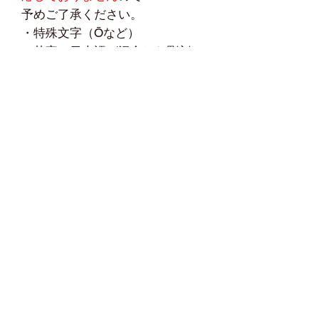
予めご了承ください。
・特殊文字（Ōなど）
・英字と日本語が混合した彫刻
（A太郎など）
名入れありの場合、発送まで一週
間程お時間いただきます。
☆関連商品☆
他の" BXハッカー "は
こちら
※その他MIKI製品
" OCS収納ケース "は
こちら
" SGL収納ケース "は
こちら
" SLH収納ケース "は
こちら