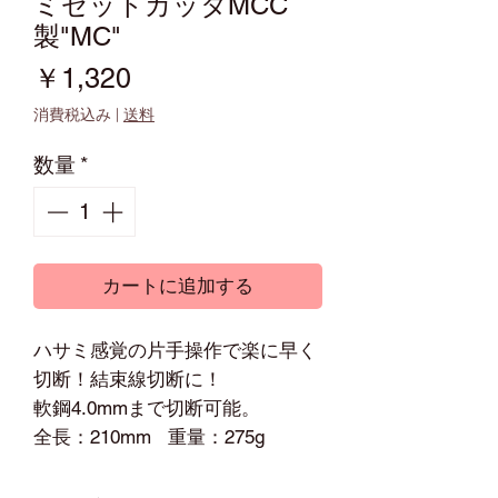
ミゼットカッタMCC
製"MC"
価
￥1,320
格
消費税込み
|
送料
数量
*
カートに追加する
ハサミ感覚の片手操作で楽に早く
切断！結束線切断に！
軟鋼4.0mmまで切断可能。
全長：210mm 重量：275g