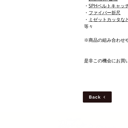
・
SPHベルトキャッ
・
ファイバー折尺
・
ミゼットカッタな
等々
※商品の組み合わせ
是非この機会にお買い
Back