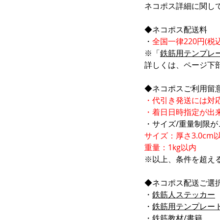
ネコポス詳細に関し
◆ネコポス配送料
・
全国一律220円(税込
※「
鉄筋用テンプレ
詳しくは、ページ下
◆ネコポスご利用留
・代引き発送には対
・着日日時指定が出
・サイズ/重量制限が
サイズ：厚さ3.0cm
重量：1kg以内
※以上、条件を超え
◆ネコポス配送ご選
・
鉄筋人ステッカー
・
鉄筋用テンプレー
・
鉄筋教材/書籍