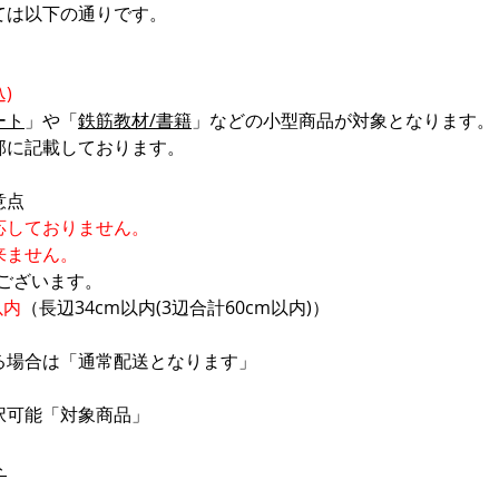
ては以下の通りです。
)
ート
」や「
鉄筋教材/書籍
」などの小型商品が対象となります。
部に記載しております。
意点
応しておりません。
来ません。
ございます。
以内
（長辺34cm以内(3辺合計60cm以内)）
る場合は「通常配送となります」
択可能「対象商品」
ト