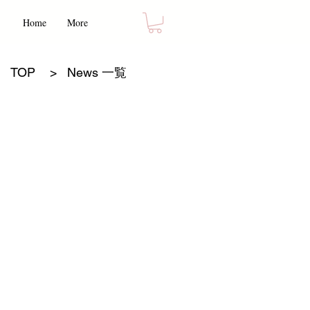
Home
More
TOP
>
News 一覧