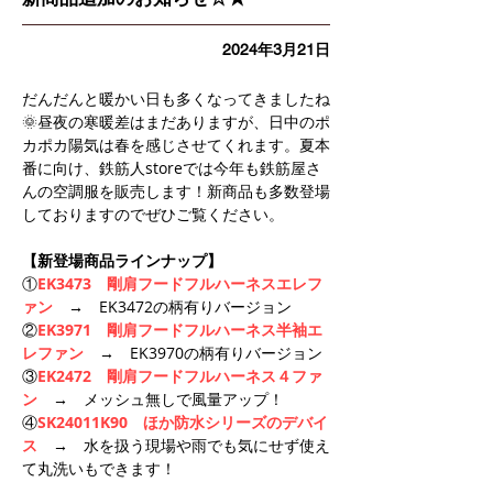
2024年3月21日
だんだんと暖かい日も多くなってきましたね
🌞昼夜の寒暖差はまだありますが、日中のポ
カポカ陽気は春を感じさせてくれます。夏本
番に向け、鉄筋人storeでは今年も鉄筋屋さ
んの空調服を販売します！新商品も多数登場
しておりますのでぜひご覧ください。
【新登場商品ラインナップ】
①
EK3473　剛肩フードフルハーネスエレフ
ァン　
→
EK3472の柄有りバージョン
②
EK3971　剛肩フードフルハーネス半袖エ
レファン　
→
EK3970の柄有りバージョン
③
EK2472　剛肩フードフルハーネス４ファ
ン　
→
メッシュ無しで風量アップ！
④
SK24011K90　ほか防水シリーズのデバイ
ス　
→
水を扱う現場や雨でも気にせず使え
て丸洗いもできます！