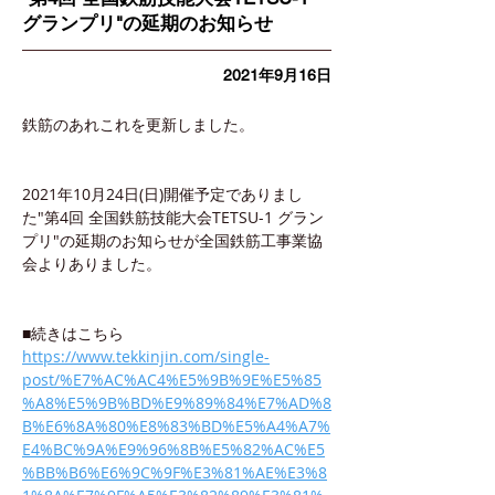
グランプリ"の延期のお知らせ
2021年9月16日
鉄筋のあれこれを更新しました。
2021年10月24日(日)開催予定でありまし
た"第4回 全国鉄筋技能大会TETSU-1 グラン
プリ"の延期のお知らせが全国鉄筋工事業協
会よりありました。
■続きはこちら
https://www.tekkinjin.com/single-
post/%E7%AC%AC4%E5%9B%9E%E5%85
%A8%E5%9B%BD%E9%89%84%E7%AD%8
B%E6%8A%80%E8%83%BD%E5%A4%A7%
E4%BC%9A%E9%96%8B%E5%82%AC%E5
%BB%B6%E6%9C%9F%E3%81%AE%E3%8