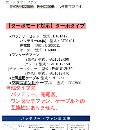
のワンタッチファン
型式
FAN2200G
、
FAN2200B
にも使用可能です。
【ターボモード対応】ターボタイプ
●バッテリーセット
型式：BT01412
・
バッテリー(本体)
型式：BT01411
・
充電器
型式：CG00011
・ケース
型式：CA00011
●
ワンタッチファン
（黒色）型式：FA01012K90
（グレー
）型式：FA01012K50
（チャコールグレー
） 型式：FA01012K70
（赤色
） 型式：FA01012R70
●
空調
服用
ケーブル
型式：RD9261
空調
ズボン用
ケーブル
●
型式：CBC500
※他タイプの
バッテリー、充電器、
ワンタッチファン、ケーブルと
の
​ 互換性はありません。