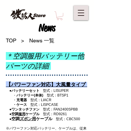
News
TOP
>
News 一覧
＊空調服用バッテリー他
パーツの詳細
【
パワーファン対応】大風量タイプ
●
バッテリーセット
型式：LISUPER
・
バッテリー(本体)
型式：BTSP1
・
充電器
型式：LIACR
・ケース
型式：LISPCASE
●
ワンタッチファン
型式：FAN2400SPBB
●
空調
服用
ケーブル
型式：RD9261
空調
ズボン用
ケーブル
●
型式：CBC500
※パワーファン対応バッテリー、ケーブルは、
従来