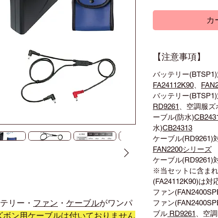
カ
【注意事項】
バッテリー(BTSP
FA24112K90
、
FAN
バッテリー(BTSP
RD9261
、空調服ズ
ーブル(防水)
CB243
水)
CB24313
ケーブル(RD9261
FAN2200シリーズ
ケーブル(RD926
※当セットに含ま
(FA24112K90)
ファン(FAN2400
テリー・
ファン
・
ケーブル
がワンパ
ファン(FAN2400
ブル
RD9261
、空
ズボン用ケーブルは付いておりません