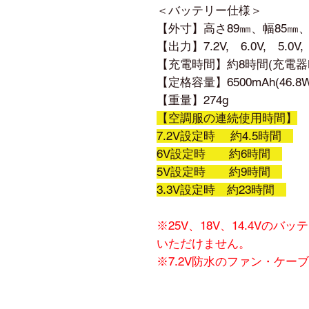
＜バッテリー仕様＞
【外寸】高さ89㎜、幅85㎜、
【出力】7.2V, 6.0V, 5.0V,
【充電時間】約8時間(充電器L
【定格容量】6500mAh(46.8
【重量】274g
【空調服の連続使用時間】
7.2V設定時 約4.5時間
6V設定時 約6時間
5V設定時 約9時間
3.3V設定時 約23時間
※25V、18V、14.4Vの
いただけません。
※7.2V防水のファン・ケ