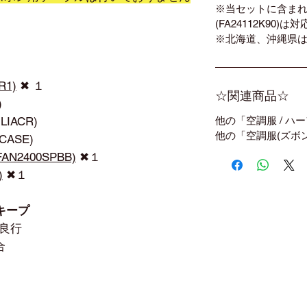
※当セットに含ま
(FA24112K90)
※北海道、沖縄県は
1)
✖ １
☆関連商品☆
)
他の「空調服 / ハ
ACR)
他の「空調服(ズボ
ASE)
N2400SPBB)
✖１
)
✖１
キープ
性良行
合