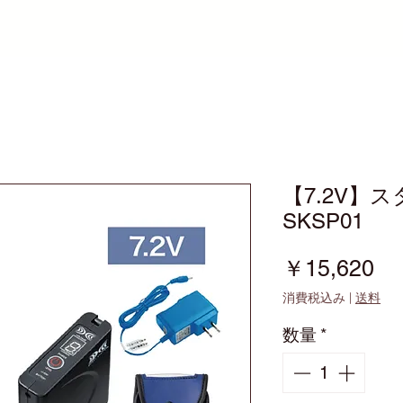
【7.2V】
SKSP01
価
￥15,620
格
消費税込み
|
送料
数量
*