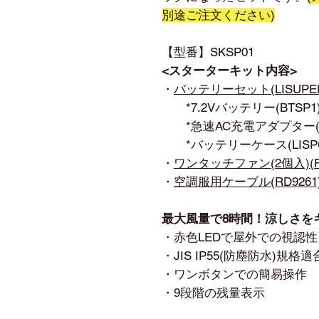
別途ご注文ください)
【型番】SKSP01
<スターターキット内容>
・
バッテリーセット(LISUPER
*7.2Vバッテリー(BTSP1
*急速AC充電アダプター(LI
*バッテリーケース(LISPC
・
ワンタッチファン(2個入)(FA
・
空調服用ケーブル(RD9261
最大風量で8時間！涼しさを
・赤色LEDで屋外での視認
・JIS IP55(防塵防水)規格適
・ワンボタンでの簡易操作
・9段階の残量表示