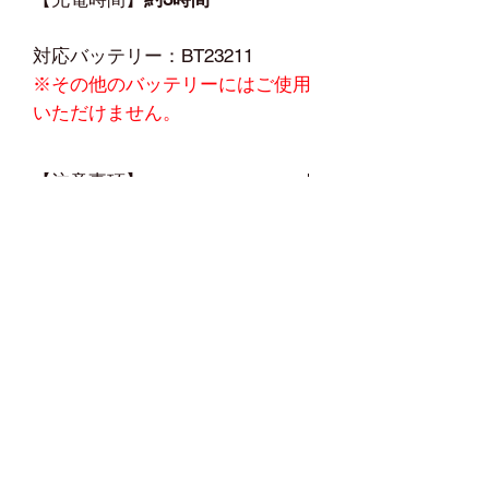
対応バッテリー：BT23211
※その他のバッテリーにはご使用
いただけません。
【注意事項】
対応バッテリー：
BT23211
☆関連商品☆
※その他のバッテリーにはご使用いた
だけません。
他の「空調服 / ハーフパンツ」は
こち
ら
他の「空調服(ズボン)用 機器類」は
こ
ちら
Home
オンラインショップ
鉄筋人とは
鉄筋のあれこれ
鉄筋人アプリ
鉄筋人イン