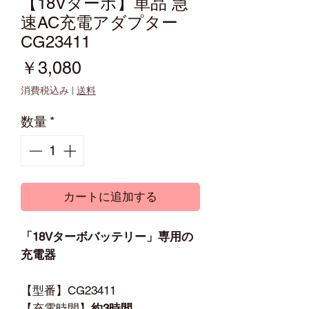
【18Vターボ】単品 急
速AC充電アダプター
CG23411
価
￥3,080
格
消費税込み
|
送料
数量
*
カートに追加する
「18Vターボバッテリー」専用の
充電器
【型番】CG23411
【充電時間】
約3時間