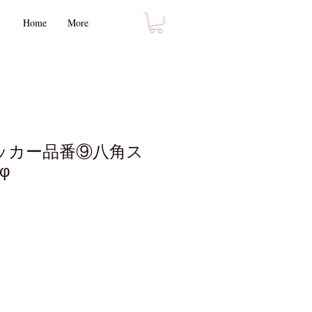
Home
More
ッカー品番⑨八角ス
φ