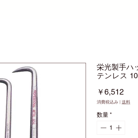
栄光製手ハ
テンレス 10
価
￥6,512
格
消費税込み
|
送料
数量
*